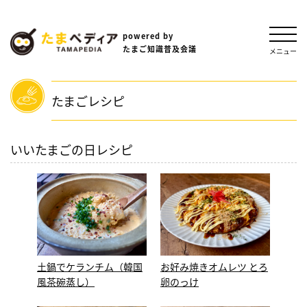
powered by
たまご知識普及会議
メニュー
たまごレシピ
いいたまごの日レシピ
土鍋でケランチム（韓国
お好み焼きオムレツ とろ
風茶碗蒸し）
卵のっけ