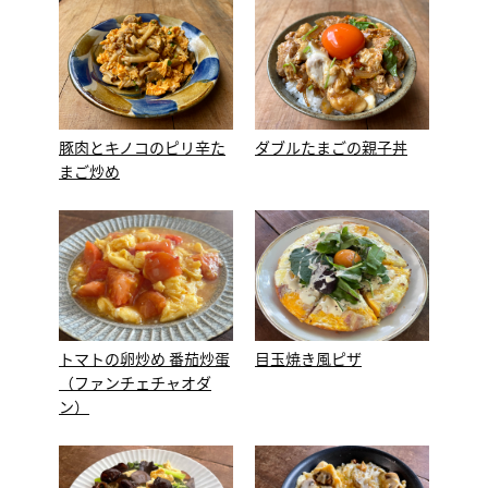
豚肉とキノコのピリ辛た
ダブルたまごの親子丼
まご炒め
トマトの卵炒め 番茄炒蛋
目玉焼き風ピザ
（ファンチェチャオダ
ン）