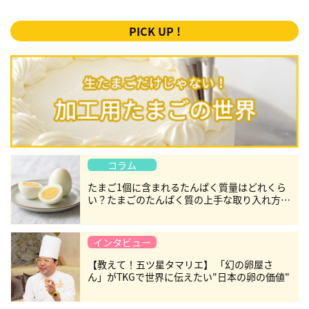
PICK UP !
コラム
たまご1個に含まれるたんぱく質量はどれくら
い？たまごのたんぱく質の上手な取り入れ方を
紹介
インタビュー
【教えて！五ツ星タマリエ】 「幻の卵屋さ
ん」がTKGで世界に伝えたい"日本の卵の価値"