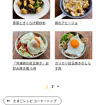
青菜ときくらげ卵炒め
卵のアヒージョ
「冷凍卵の目玉焼き」お
カリカリ目玉焼きのしら
好み焼き風 小丼
す丼
1
2
>
たまごレシピ コーナートップ