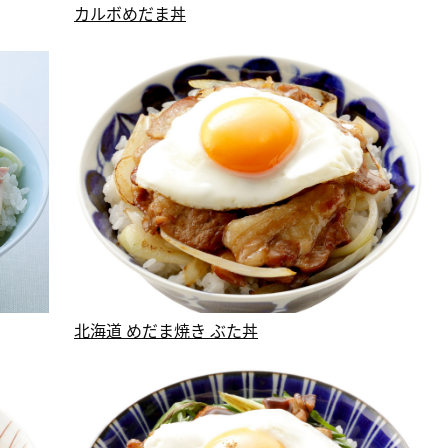
カルボめだま丼
北海道 めだま焼き ぶた丼