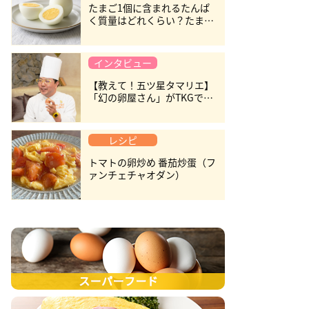
たまご1個に含まれるたんぱ
く質量はどれくらい？たまご
のたんぱく質の上手な取り入
れ方を紹介
インタビュー
【教えて！五ツ星タマリエ】
「幻の卵屋さん」がTKGで世
界に伝えたい"日本の卵の価
値"
レシピ
トマトの卵炒め 番茄炒蛋（フ
ァンチェチャオダン）