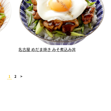
名古屋 めだま焼き みそ煮込み丼
1
2
>