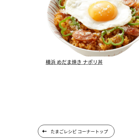
横浜 めだま焼き ナポリ丼
たまごレシピ コーナートップ